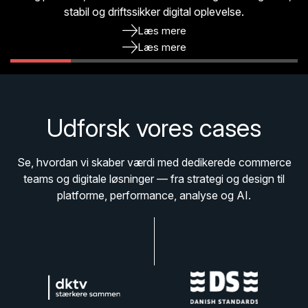
stabil og driftssikker digital oplevelse.
stabil og driftssikker digital oplevelse.
Læs mere
Læs mere
Læs mere
Læs mere
Læs mere
Udforsk vores cases
Se, hvordan vi skaber værdi med dedikerede commerce
teams og digitale løsninger — fra strategi og design til
platforme, performance, analyse og AI.