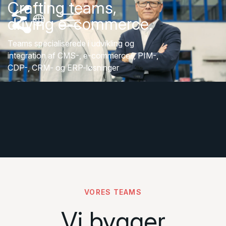
Crafting teams,
driving e-commerce.
Teams specialiserede i udvikling og
integration af CMS-, e-commerce-, PIM-,
CDP-, CRM- og ERP-løsninger
VORES TEAMS
Vi bygger